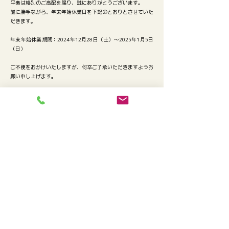
平素は格別のご高配を賜り、誠にありがとうございます。
誠に勝手ながら、年末年始休業日を下記のとおりとさせていた
だきます。
年末年始休業期間：2024年12月28日（土）～2025年1月5日
（日）
ご不便をおかけいたしますが、何卒ご了承いただきますようお
願い申し上げます。
Previous
Next
堀忠染織株式会社
営業時間：平日 8：45～17：45
営業時間外、土日祝日のご連絡は、FAXまたは
メールにてお願いいたします。
〒615-0816
京都府京都市右京区西京極東町3番地
TEL:
075-313-0154
FAX:
075-313-0155