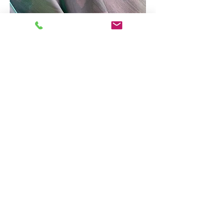
No.23-001 Polyester shambrey Half-
tone Print
堀忠染織株式会社
営業時間：平日 8：45～17：45
営業時間外、土日祝日のご連絡は、FAXまたは
メールにてお願いいたします。
〒615-0816
京都府京都市右京区西京極東町3番地
TEL:
075-313-0154
FAX:
075-313-0155
(C) 2023 Horicyu. All Right Reserved.